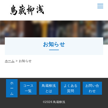
お知らせ
ホーム
お知らせ
ホ
コース
鳥蔵柳浅
よくある
お問い合
ー
一覧
とは
質問
わせ
ム
©2026 鳥蔵柳浅