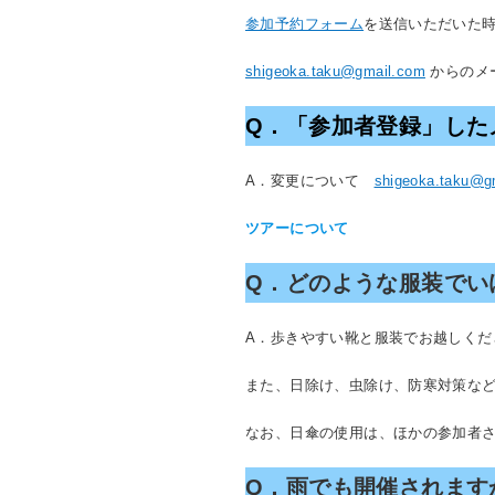
参加予約フォーム
を送信いただいた
shigeoka.taku@gmail.com
からのメ
Q．「参加者登録」した
A．変更について
shigeoka.taku@g
ツアーについて
Q．どのような服装でい
A．歩きやすい靴と服装でお越しくだ
また、日除け、虫除け、防寒対策な
なお、日傘の使用は、ほかの参加者
Q．雨でも開催されます