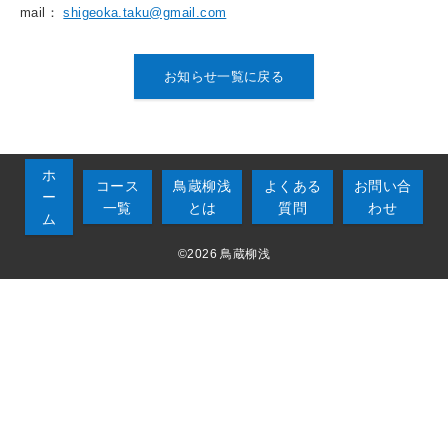
mail：
shigeoka.taku@gmail.com
お知らせ一覧に戻る
ホ
コース
鳥蔵柳浅
よくある
お問い合
ー
一覧
とは
質問
わせ
ム
©2026 鳥蔵柳浅